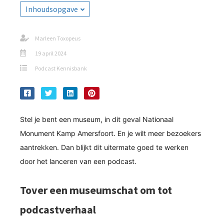
s kan de
Inhoudsopgave
e niet
oneren.
Marleen Toxopeus
ieken
19 april 2024
ische
Podcast Kennisbank
s worden
kt om
em
tie te
Stel je bent een museum, in dit geval Nationaal
elen over
Monument Kamp Amersfoort. En je wilt meer bezoekers
drag van
aantrekken. Dan blijkt dit uitermate goed te werken
zoeker op
site.
door het lanceren van een podcast.
ing
Tover een museumschat om tot
ingcookies
podcastverhaal
 gebruikt
oekers te