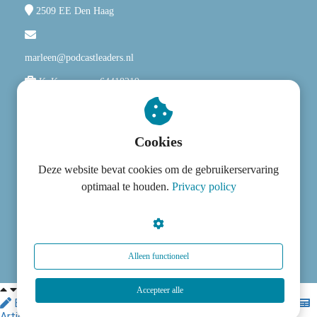
2509 EE
Den Haag
marleen@podcastleaders.nl
KvK nummer: 64418219
Privacy
Cookies
Algemene Voorwaarden
Deze website bevat cookies om de gebruikerservaring
Disclaimer
optimaal te houden.
Privacy policy
© 2025 Marleen Toxopeus - PodcastLeaders. Alle
rechten voorbehouden.
Alleen functioneel
Accepteer alle
Edit article
Dashboard
Settings
Website Design
Article cached on Sun. 9 Aug 06:48