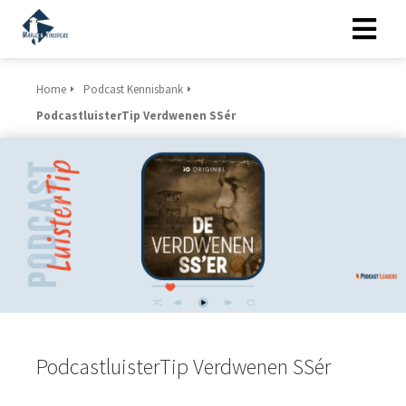
Home
Podcast Kennisbank
ngen
PodcastluisterTip Verdwenen SSér
 policy
oneel
onele
s zijn
kelijk om
bsite te
ken. Ze
 gebruikt
PodcastluisterTip Verdwenen SSér
asisfuncties
der deze