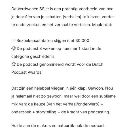
 op de
De Verdwenen SS'er is een prachtig voorbeeld van hoe
e. Hierdoor
je door één van je schatten (verhalen) te kiezen, verder
 website-
te onderzoeken en het verhaal te vertellen. Maakt dat:
ren
nte
enties
📈 Bezoekersaantallen stijgen met 30.000
gebaseerd
🎧 De podcast 8 weken op nummer 1 staat in de
 gedrag van
categorie geschiedenis
ezoeker.
🏆 De podcast genomineerd wordt voor de Dutch
Podcast Awards
uren
Dat zijn een heleboel vliegen in één klap. Gewoon. Nou
ja helemaal niet zo gewoon, maar wel door een sublieme
mix van: de keuze (van het verhaal/onderwerp) +
onderzoek + storytelling + de kracht van podcasting.
Hulde aan de makers en natuurlijk ook de podcast