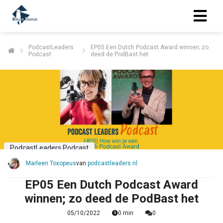
PodcastLeaders
EP05 Een Dutch Podcast Award winnen; zo
Podcast
deed de PodBast het
PodcastLeaders Podcast
Marleen Toxopeus
van
podcastleaders.nl
EP05 Een Dutch Podcast Award
winnen; zo deed de PodBast het
05/10/2022
0 min
0