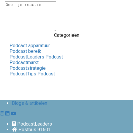
Racisme). Ook maakte ik de Vitamine Vriendschap
podcast en De Liefdeswachtkamer.
Categorieën
Podcast apparatuur
Podcast bereik
PodcastLeaders Podcast
Podcastmarkt
Podcaststrategie
PodcastTips Podcast
Blogs & artikelen
PodcastLeaders
Postbus 91601